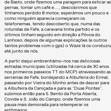
de Basto, onde fizemos uma paragem para esticar as
pernas, tomar um café e….., descobrimos que
tínhamos perdido 8 motos; esperámos um pouco e
como ninguém aparecia começaram os
telefonemas, tendo descoberto que, numa das
rotundas de Fafe, a caravana tinha partido e os
últimos tinham seguido em direção a Póvoa do
Lanhoso; depois de algumas explicações (e outros
tantos problemas com o gps) o Waze lá os conduzi
até junto de nós.
A partir daqui embrenhámo-nos nas deliciosas
estradas municipais (utilizadas há cerca de 30 anos
nos primeiros passeios TT do MCP) atravessando as
serranias de Fafe, bordejando a Albufeira do Ermal,
passando por Vieira do Minho antes de descer para
a Albufeira da Caniçada e para as “Duas Pontes”;
subimos então para S. Bento da Porta Aberta,
Covide e S. João do Campo, onde fizemos uma
pausa mais demorada para retemperar os
estômagos .