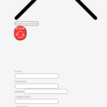
Escolha os ficheiros
Enviar
Email
Telemóvel
Morada
Código Postal
Localidade