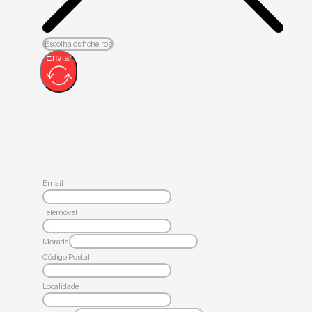
Escolha os ficheiros
Enviar
Email
Telemóvel
Morada
Código Postal
Localidade