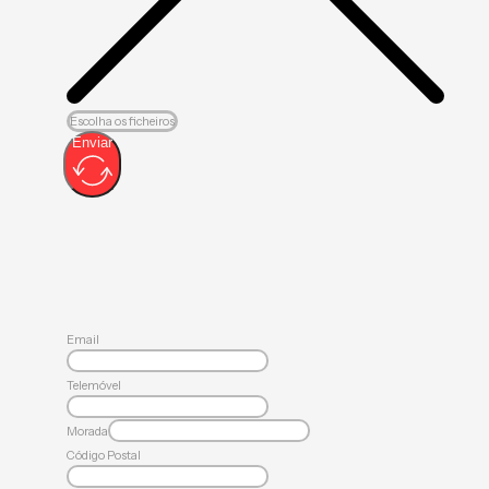
Escolha os ficheiros
Enviar
Email
Telemóvel
Morada
Código Postal