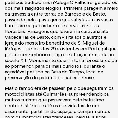
petiscos tradicionais n’Adega O Palheiro, geradores
dos mais rasgados elogios. Primeira paragem a mei
da travessia entre terras de Barroso e de Basto,
passando pelas pastagens que satisfazem as vacas
barrosãs e algumas bem conservadas zonas
florestais. Paisagens que levaram a caravana até
Cabeceiras de Basto, com visita aos claustros e
igreja do mosteiro beneditino de S. Miguel de
Refojos, o único dos 29 existentes em Portugal que
possui um zimbório e cuja construção remonta ao
século XII. Monumento cuja história foi esclarecida
ao pormenor, para os mais curiosos, durante o
agradável petisco na Casa do Tempo, local de
preservação do património cabeceirense.
Mas o tempo era de passear, pelo que seguiram os
motociclistas até Guimarães, surpreendendo os
muitos turistas que passeavam pelo belíssimo
centro histórico e até os convidados de um
casamento, partilhando espaço e cumprimentos
com os motociclistas franceses, belgas, suiços,